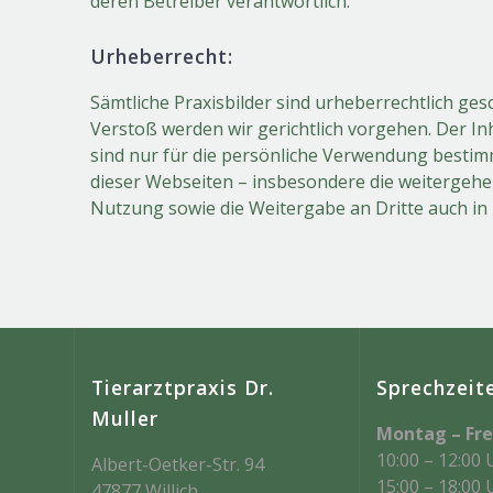
deren Betreiber verantwortlich.
Urheberrecht:
Sämtliche Praxisbilder sind urheberrechtlich ges
Verstoß werden wir gerichtlich vorgehen. Der Inh
sind nur für die persönliche Verwendung besti
dieser Webseiten – insbesondere die weitergehen
Nutzung sowie die Weitergabe an Dritte auch in 
Tierarztpraxis Dr.
Sprechzeit
Muller
Montag – Fre
10:00 – 12:00 
Albert-Oetker-Str. 94
15:00 – 18:00 
47877 Willich